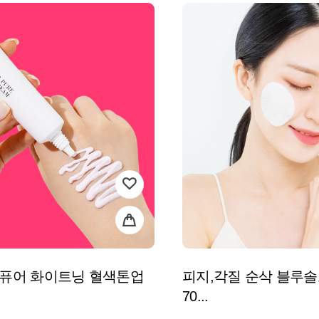
 퓨어 화이트닝 혈색톤업
피지,각질 순삭 블루
70...