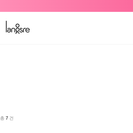
총
7
건