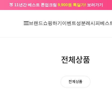
🍑 11년간 베스트 톤업크림
9,900원 톡딜가!
보러가기
🔔 카카오로 가입 시
5,000원
+ 앱 설치 시
1,000원
즉시할인
브랜드
쇼핑하기
이벤트
성분레시피
베스
전체상품
전체상품