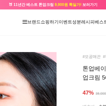
🍑 11년간 베스트 톤업크림
9,900원 톡딜가!
보러가기
🔔 카카오로 가입 시
5,000원
+ 앱 설치 시
1,000원
즉시할인
브랜드
쇼핑하기
이벤트
성분레시피
베스
#모공매끈 
톤업베이
업크림 5
47%
38,000