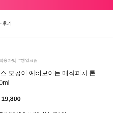
트후기
#복숭아빛 #쌩얼크림
스 모공이 예뻐보이는 매직피치 톤
0ml
19,800