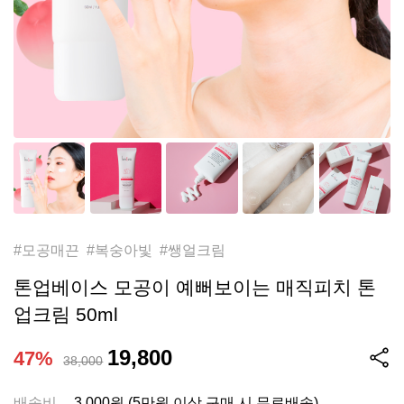
#모공매끈 #복숭아빛 #쌩얼크림
톤업베이스 모공이 예뻐보이는 매직피치 톤
업크림 50ml
19,800
47%
38,000
배송비
3,000원 (5만원 이상 구매 시 무료배송)