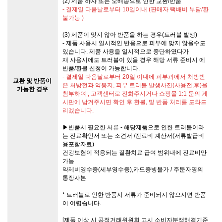
(2) 제품 하자 또는 오배송으로 인한 교환/반품
- 결제일 다음날로부터 10일이내 (판매자 택배비 부담/환
불가능 )
(3) 제품이 맞지 않아 반품을 하는 경우(트러블 발생)
- 제품 사용시 일시적인 반응으로 피부에 맞지 않을수도
있습니다. 제품 사용을 일시적으로 중단하였다가
재 사용시에도 트러블이 있을 경우 해당 서류 준비시 에
반품/환불 신청이 가능합니다.
- 결제일 다음날로부터 20일 이내에 피부과에서 처방받
교환 및 반품이
은 처방전과 약봉지, 피부 트러블 발생사진(사용전,후)을
가능한 경우
첨부하여 , 고객센터로 전화주시거나 쇼핑몰 1:1 문의 게
시판에 남겨주시면 확인 후 환불, 및 반품 처리를 도와드
리겠습니다.
▶반품시 필요한 서류 - 해당제품으로 인한 트러블이라
는 진료확인서 또는 소견서 /진료비 계산서(서류발급비
용포함자료)
건강보험이 적용되는 질환치료 급여 범위내에 진료비만
가능
약제비영수증(세부영수증),카드증빙불가 / 주문자명의
통장사본
* 트러블로 인한 반품시 서류가 준비되지 않으시면 반품
이 어렵습니다.
[제품 이상 시 공정거래위원회 고시 소비자분쟁해결기준