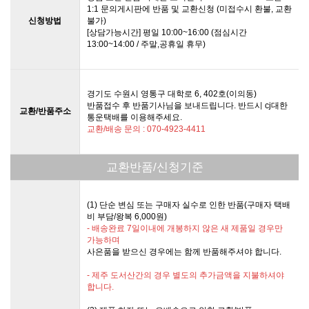
1:1 문의게시판에 반품 및 교환신청 (미접수시 환불, 교환
신청방법
불가)
[상담가능시간] 평일 10:00~16:00 (점심시간
13:00~14:00 / 주말,공휴일 휴무)
경기도 수원시 영통구 대학로 6, 402호(이의동)
반품접수 후 반품기사님을 보내드립니다. 반드시 cj대한
교환/반품주소
통운택배를 이용해주세요.
교환/배송 문의 : 070-4923-4411
교환반품/신청기준
(1) 단순 변심 또는 구매자 실수로 인한 반품(구매자 택배
비 부담/왕복 6,000원)
- 배송완료 7일이내에 개봉하지 않은 새 제품일 경우만
가능하며
사은품을 받으신 경우에는 함께 반품해주셔야 합니다.
- 제주 도서산간의 경우 별도의 추가금액을 지불하셔야
합니다.