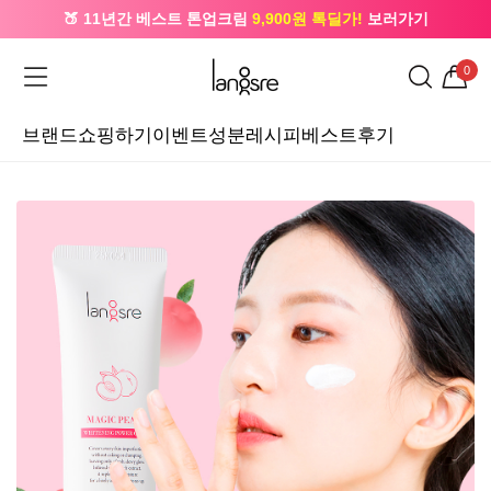
🍑 11년간 베스트 톤업크림
9,900원 톡딜가!
보러가기
🔔 카카오로 가입 시
5,000원
+ 앱 설치 시
1,000원
즉시할인
0
브랜드
쇼핑하기
이벤트
성분레시피
베스트후기