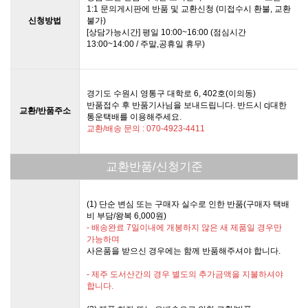
1:1 문의게시판에 반품 및 교환신청 (미접수시 환불, 교환
신청방법
불가)
[상담가능시간] 평일 10:00~16:00 (점심시간
13:00~14:00 / 주말,공휴일 휴무)
경기도 수원시 영통구 대학로 6, 402호(이의동)
반품접수 후 반품기사님을 보내드립니다. 반드시 cj대한
교환/반품주소
통운택배를 이용해주세요.
교환/배송 문의 : 070-4923-4411
교환반품/신청기준
(1) 단순 변심 또는 구매자 실수로 인한 반품(구매자 택배
비 부담/왕복 6,000원)
- 배송완료 7일이내에 개봉하지 않은 새 제품일 경우만
가능하며
사은품을 받으신 경우에는 함께 반품해주셔야 합니다.
- 제주 도서산간의 경우 별도의 추가금액을 지불하셔야
합니다.