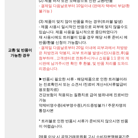
(2) 제품 하자 또는 오배송으로 인한 교환/반품
- 결제일 다음날로부터 10일이내 (판매자 택배비 부담/환
불가능 )
(3) 제품이 맞지 않아 반품을 하는 경우(트러블 발생)
- 제품 사용시 일시적인 반응으로 피부에 맞지 않을수도
있습니다. 제품 사용을 일시적으로 중단하였다가
재 사용시에도 트러블이 있을 경우 해당 서류 준비시 에
반품/환불 신청이 가능합니다.
- 결제일 다음날로부터 20일 이내에 피부과에서 처방받
교환 및 반품이
은 처방전과 약봉지, 피부 트러블 발생사진(사용전,후)을
가능한 경우
첨부하여 , 고객센터로 전화주시거나 쇼핑몰 1:1 문의 게
시판에 남겨주시면 확인 후 환불, 및 반품 처리를 도와드
리겠습니다.
▶반품시 필요한 서류 - 해당제품으로 인한 트러블이라
는 진료확인서 또는 소견서 /진료비 계산서(서류발급비
용포함자료)
건강보험이 적용되는 질환치료 급여 범위내에 진료비만
가능
약제비영수증(세부영수증),카드증빙불가 / 주문자명의
통장사본
* 트러블로 인한 반품시 서류가 준비되지 않으시면 반품
이 어렵습니다.
[제품 이상 시 공정거래위원회 고시 소비자분쟁해결기준