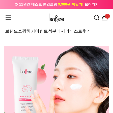
🔔 카카오로 가입 시
5,000원
+ 앱 설치 시
1,000원
즉시할인
0
브랜드
쇼핑하기
이벤트
성분레시피
베스트후기