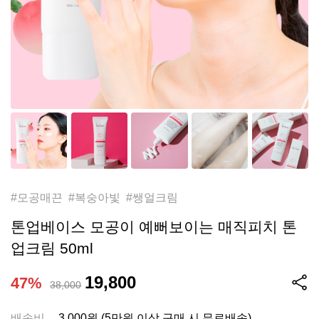
#모공매끈 #복숭아빛 #쌩얼크림
톤업베이스 모공이 예뻐보이는 매직피치 톤
업크림 50ml
19,800
47%
38,000
배송비
3,000원 (5만원 이상 구매 시 무료배송)