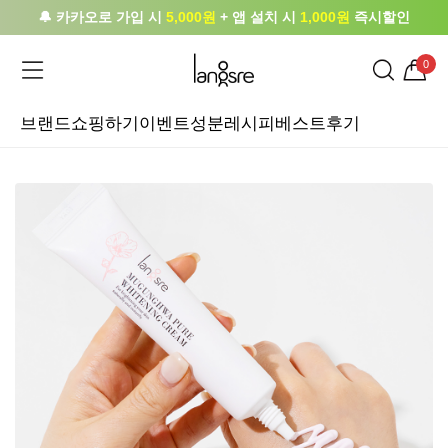
🔔 카카오로 가입 시
5,000원
+ 앱 설치 시
1,000원
즉시할인
0
브랜드
쇼핑하기
이벤트
성분레시피
베스트후기