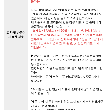
불가능 )
(3) 제품이 맞지 않아 반품을 하는 경우(트러블 발생)
- 제품 사용시 일시적인 반응으로 피부에 맞지 않을수도
있습니다. 제품 사용을 일시적으로 중단하였다가
재 사용시에도 트러블이 있을 경우 해당 서류 준비시 에
반품/환불 신청이 가능합니다.
- 결제일 다음날로부터 20일 이내에 피부과에서 처방받
교환 및 반품이
은 처방전과 약봉지, 피부 트러블 발생사진(사용전,후)을
가능한 경우
첨부하여 , 고객센터로 전화주시거나 쇼핑몰 1:1 문의 게
시판에 남겨주시면 확인 후 환불, 및 반품 처리를 도와드
리겠습니다.
▶반품시 필요한 서류 - 해당제품으로 인한 트러블이라
는 진료확인서 또는 소견서 /진료비 계산서(서류발급비
용포함자료)
건강보험이 적용되는 질환치료 급여 범위내에 진료비만
가능
약제비영수증(세부영수증),카드증빙불가 / 주문자명의
통장사본
* 트러블로 인한 반품시 서류가 준비되지 않으시면 반품
이 어렵습니다.
[제품 이상 시 공정거래위원회 고시 소비자분쟁해결기준
에 의거 보상합니다]
랑스레 고문 변호인 : 한병곤 변호사