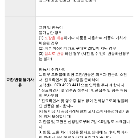
교환 및 반품이
불가능한 경우
(1)
포장을 개봉
하거나 제품을 사용하여 제품의 가치가
훼손된 경우
(2) 피부 이상이더라도 구매후 20일이 지난 경우
(3)
임의로 반품
하신 경우 (사전 접수 없이 반품하신경우
는 불가)
반품시 주의사항
1. 피부 트러블에 의한 교환/반품은 피부과 전문의 소견
교환/반품 불가사
서, 진료확인서 및 영수증을 준비하여
유
고객센터 070-4923-4411으로 연락을 주셔야 합니다.
* 진료확인서 및 영수증 첨부시 : 반품접수 및 왕복 배송
비 본사부담
* 진료확인서 및 영수증 첨부 없이 전화상으로의 컴플레
인 반품은 불가합니다.
[제품 이상 시 공정거래위원회 고시 소비자분쟁해결기준
에 의거 보상합니다]
2. 환불 및 교환은 신청일로부터 7일~10일정도 소요됩니
다.
3. 반품, 교환 처리과정을 문자로 안내해 드리며, 특이사
항 발생 시 유선으로 안내해 드리고 있습니다.