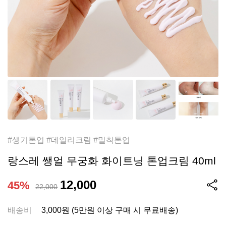
#생기톤업 #데일리크림 #밀착톤업
랑스레 쌩얼 무궁화 화이트닝 톤업크림 40ml
12,000
45%
22,000
배송비
3,000원 (5만원 이상 구매 시 무료배송)