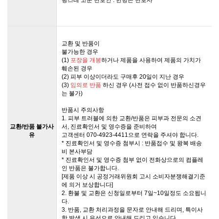
교환 및 반품이
불가능한 경우
(1)
포장을 개봉
하거나 제품을 사용하여 제품의 가치가
훼손된 경우
(2) 피부 이상이더라도 구매후 20일이 지난 경우
(3)
임의로 반품
하신 경우 (사전 접수 없이 반품하신경우
는 불가)
반품시 주의사항
1. 피부 트러블에 의한 교환/반품은 피부과 전문의 소견
교환/반품 불가사
서, 진료확인서 및 영수증을 준비하여
유
고객센터 070-4923-4411으로 연락을 주셔야 합니다.
* 진료확인서 및 영수증 첨부시 : 반품접수 및 왕복 배송
비 본사부담
* 진료확인서 및 영수증 첨부 없이 전화상으로의 컴플레
인 반품은 불가합니다.
[제품 이상 시 공정거래위원회 고시 소비자분쟁해결기준
에 의거 보상합니다]
2. 환불 및 교환은 신청일로부터 7일~10일정도 소요됩니
다.
3. 반품, 교환 처리과정을 문자로 안내해 드리며, 특이사
항 발생 시 유선으로 안내해 드리고 있습니다.