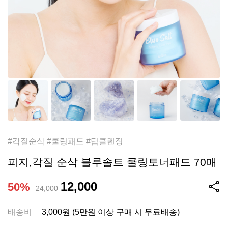
#각질순삭 #쿨링패드 #딥클렌징
피지,각질 순삭 블루솔트 쿨링토너패드 70매
12,000
50%
24,000
배송비
3,000원 (5만원 이상 구매 시 무료배송)