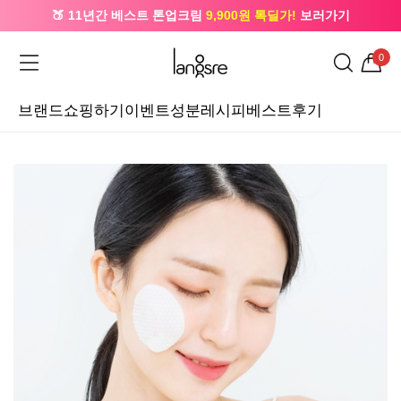
🍑 11년간 베스트 톤업크림
9,900원 톡딜가!
보러가기
🔔 카카오로 가입 시
5,000원
+ 앱 설치 시
1,000원
즉시할인
0
브랜드
쇼핑하기
이벤트
성분레시피
베스트후기