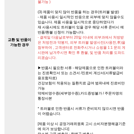
불가능 )
(3) 제품이 맞지 않아 반품을 하는 경우(트러블 발생)
- 제품 사용시 일시적인 반응으로 피부에 맞지 않을수도
있습니다. 제품 사용을 일시적으로 중단하였다가
재 사용시에도 트러블이 있을 경우 해당 서류 준비시 에
반품/환불 신청이 가능합니다.
- 결제일 다음날로부터 20일 이내에 피부과에서 처방받
교환 및 반품이
은 처방전과 약봉지, 피부 트러블 발생사진(사용전,후)을
가능한 경우
첨부하여 , 고객센터로 전화주시거나 쇼핑몰 1:1 문의 게
시판에 남겨주시면 확인 후 환불, 및 반품 처리를 도와드
리겠습니다.
▶반품시 필요한 서류 - 해당제품으로 인한 트러블이라
는 진료확인서 또는 소견서 /진료비 계산서(서류발급비
용포함자료)
건강보험이 적용되는 질환치료 급여 범위내에 진료비만
가능
약제비영수증(세부영수증),카드증빙불가 / 주문자명의
통장사본
* 트러블로 인한 반품시 서류가 준비되지 않으시면 반품
이 어렵습니다.
[제품 이상 시 공정거래위원회 고시 소비자분쟁해결기준
에 의거 보상합니다]
랑스레 고문 변호인 : 한병곤 변호사