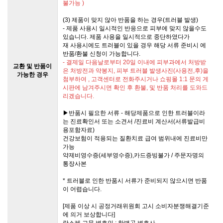
불가능 )
(3) 제품이 맞지 않아 반품을 하는 경우(트러블 발생)
- 제품 사용시 일시적인 반응으로 피부에 맞지 않을수도
있습니다. 제품 사용을 일시적으로 중단하였다가
재 사용시에도 트러블이 있을 경우 해당 서류 준비시 에
반품/환불 신청이 가능합니다.
- 결제일 다음날로부터 20일 이내에 피부과에서 처방받
교환 및 반품이
은 처방전과 약봉지, 피부 트러블 발생사진(사용전,후)을
가능한 경우
첨부하여 , 고객센터로 전화주시거나 쇼핑몰 1:1 문의 게
시판에 남겨주시면 확인 후 환불, 및 반품 처리를 도와드
리겠습니다.
▶반품시 필요한 서류 - 해당제품으로 인한 트러블이라
는 진료확인서 또는 소견서 /진료비 계산서(서류발급비
용포함자료)
건강보험이 적용되는 질환치료 급여 범위내에 진료비만
가능
약제비영수증(세부영수증),카드증빙불가 / 주문자명의
통장사본
* 트러블로 인한 반품시 서류가 준비되지 않으시면 반품
이 어렵습니다.
[제품 이상 시 공정거래위원회 고시 소비자분쟁해결기준
에 의거 보상합니다]
랑스레 고문 변호인 : 한병곤 변호사