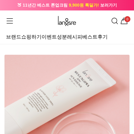
🍑 11년간 베스트 톤업크림
9,900원 톡딜가!
보러가기
🔔 카카오로 가입 시
5,000원
+ 앱 설치 시
1,000원
즉시할인
0
브랜드
쇼핑하기
이벤트
성분레시피
베스트후기