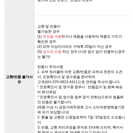
교환 및 반품이
불가능한 경우
(1)
포장을 개봉
하거나 제품을 사용하여 제품의 가치가
훼손된 경우
(2) 피부 이상이더라도 구매후 20일이 지난 경우
(3)
임의로 반품
하신 경우 (사전 접수 없이 반품하신경우
는 불가)
반품시 주의사항
1. 피부 트러블에 의한 교환/반품은 피부과 전문의 소견
교환/반품 불가사
서, 진료확인서 및 영수증을 준비하여
유
고객센터 070-4923-4411으로 연락을 주셔야 합니다.
* 진료확인서 및 영수증 첨부시 : 반품접수 및 왕복 배송
비 본사부담
* 진료확인서 및 영수증 첨부 없이 전화상으로의 컴플레
인 반품은 불가합니다.
[제품 이상 시 공정거래위원회 고시 소비자분쟁해결기준
에 의거 보상합니다]
2. 환불 및 교환은 신청일로부터 7일~10일정도 소요됩니
다.
3. 반품, 교환 처리과정을 문자로 안내해 드리며, 특이사
항 발생 시 유선으로 안내해 드리고 있습니다.