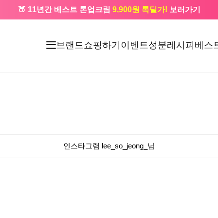
🍑 11년간 베스트 톤업크림
9,900원 톡딜가!
보러가기
🔔 카카오로 가입 시
5,000원
+ 앱 설치 시
1,000원
즉시할인
브랜드
쇼핑하기
이벤트
성분레시피
베스
인스타그램 lee_so_jeong_님