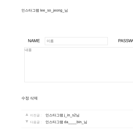
인스타그램 lee_so_jeong_님
NAME
PASSW
수정
삭제
인스타그램 j_in_s2님
이전글 :
인스타그램 da____bin_님
다음글 :