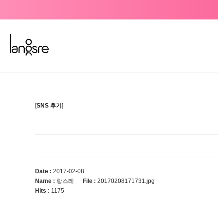
[
SNS 후기
]
Date :
2017-02-08
Name :
랑스레
File :
20170208171731.jpg
Hits :
1175