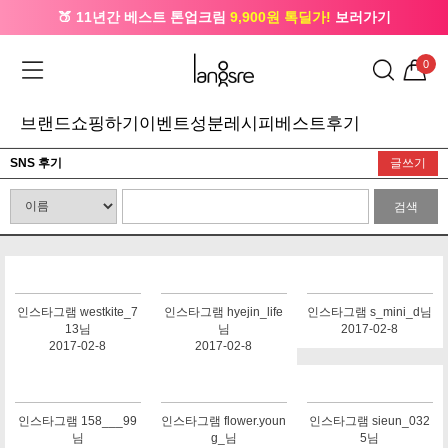
🍑 11년간 베스트 톤업크림
9,900원 톡딜가!
보러가기
🔔 카카오로 가입 시
5,000원
+ 앱 설치 시
1,000원
즉시할인
0
브랜드
쇼핑하기
이벤트
성분레시피
베스트후기
SNS 후기
글쓰기
검색
인스타그램 westkite_7
인스타그램 hyejin_life
인스타그램 s_mini_d님
13님
님
2017-02-8
2017-02-8
2017-02-8
인스타그램 158___99
인스타그램 flower.youn
인스타그램 sieun_032
님
g_님
5님