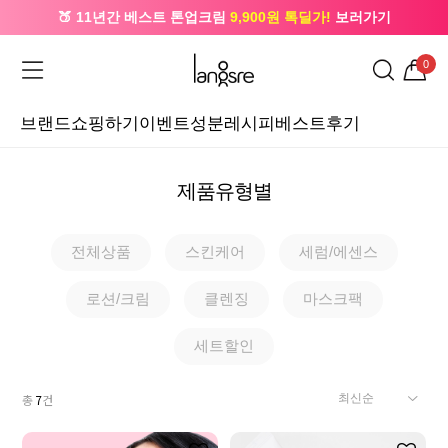
🍑 11년간 베스트 톤업크림
9,900원 톡딜가!
보러가기
🔔 카카오로 가입 시
5,000원
+ 앱 설치 시
1,000원
즉시할인
0
브랜드
쇼핑하기
이벤트
성분레시피
베스트후기
제품유형별
전체상품
스킨케어
세럼/에센스
로션/크림
클렌징
마스크팩
세트할인
총
7
건