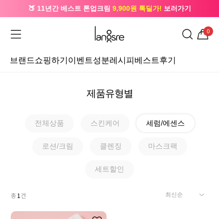
🍑 11년간 베스트 톤업크림
9,900원 톡딜가!
보러가기
🔔 카카오로 가입 시
5,000원
+ 앱 설치 시
1,000원
즉시할인
0
브랜드
쇼핑하기
이벤트
성분레시피
베스트후기
제품유형별
전체상품
스킨케어
세럼/에센스
로션/크림
클렌징
마스크팩
세트할인
총
1
건