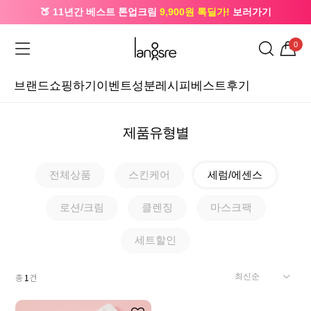
🍑 11년간 베스트 톤업크림
9,900원 톡딜가!
보러가기
🔔 카카오로 가입 시
5,000원
+ 앱 설치 시
1,000원
즉시할인
0
브랜드
쇼핑하기
이벤트
성분레시피
베스트후기
제품유형별
전체상품
스킨케어
세럼/에센스
로션/크림
클렌징
마스크팩
세트할인
총
1
건