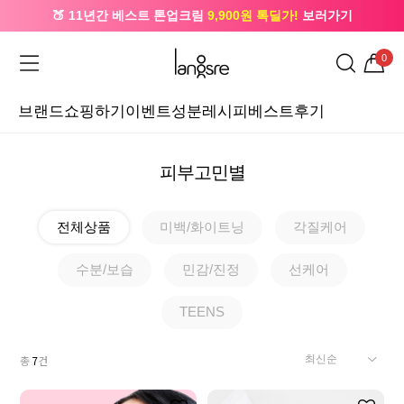
🍑 11년간 베스트 톤업크림
9,900원 톡딜가!
보러가기
🔔 카카오로 가입 시
5,000원
+ 앱 설치 시
1,000원
즉시할인
0
브랜드
쇼핑하기
이벤트
성분레시피
베스트후기
피부고민별
전체상품
미백/화이트닝
각질케어
수분/보습
민감/진정
선케어
TEENS
총
7
건